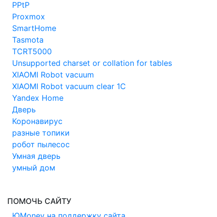
PPtP
Proxmox
SmartHome
Tasmota
TCRT5000
Unsupported charset or collation for tables
XIAOMI Robot vacuum
XIAOMI Robot vacuum clear 1C
Yandex Home
Дверь
Коронавирус
разные топики
робот пылесос
Умная дверь
умный дом
ПОМОЧЬ САЙТУ
ЮMoney на поддержку сайта