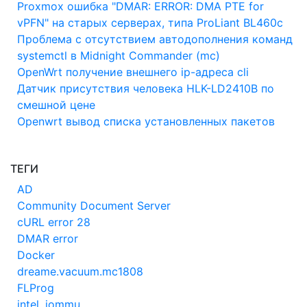
Proxmox ошибка "DMAR: ERROR: DMA PTE for
vPFN" на старых серверах, типа ProLiant BL460c
Проблема с отсутствием автодополнения команд
systemctl в Midnight Commander (mc)
OpenWrt получение внешнего ip-адреса cli
Датчик присутствия человека HLK-LD2410B по
смешной цене
Openwrt вывод списка установленных пакетов
ТЕГИ
AD
Community Document Server
cURL error 28
DMAR error
Docker
dreame.vacuum.mc1808
FLProg
intel_iommu