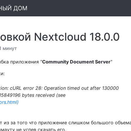
МНЫЙ ДОМ
овкой Nextcloud 18.0.0
1 минут
бка приложения "
Community Document Server
"
и:
ion
:
cURL error 28: Operation timed out after 130000
315849196 bytes received (see
rors.html)
т из за того что приложение слишком большого объема
мауту не успев скачать его.