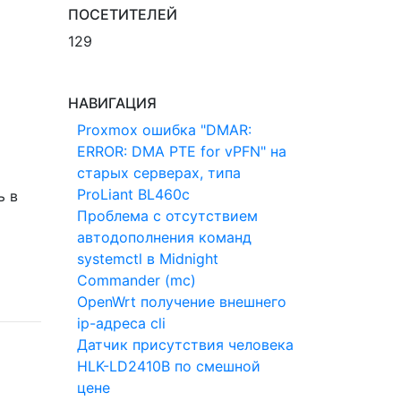
ПОСЕТИТЕЛЕЙ
129
НАВИГАЦИЯ
Proxmox ошибка "DMAR:
ERROR: DMA PTE for vPFN" на
старых серверах, типа
ProLiant BL460c
ь в
Проблема с отсутствием
автодополнения команд
systemctl в Midnight
Commander (mc)
OpenWrt получение внешнего
ip-адреса cli
Датчик присутствия человека
HLK-LD2410B по смешной
цене