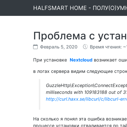
HALFSMART HOME - ПОЛУ(О)У
Проблема с устан
Февраль 5, 2020
Время чтения: ~
При установке
Nextcloud
возникает оши
в логах сервера видим следующие строк
GuzzleHttp\Exception\ConnectExcept
milliseconds with 109183188 out of 
http://curl.haxx.se/libcurl/c/libcurl-er
На сколько я понял эта ошибка возникае
процессе установки отваливается по тай