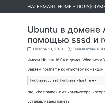
HALFSMART HOME - ПОЛУ(О)У
Ubuntu в домене A
помощью sssd и r
Ноябрь 21, 2019
Время чтения: 4
Имеем Ubuntu 18.04 и домен Windows A
Задаем hostname компьютеру командой:
hostnamectl set-hostname <hostname>
где, <hostname> имя компьютера, кото
устанавливаем пакеты