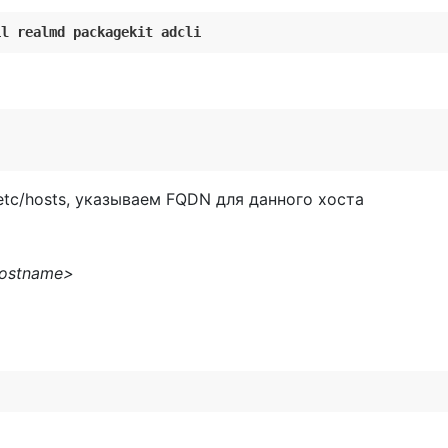
il realmd packagekit adcli
tc/hosts, указываем FQDN для данного хоста
hostname>