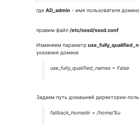
где
AD_admin
- имя пользователя домен
правим файл
/etc/sssd/sssd.conf
Изменяем параметр
use_fully_qualified_
указания домена
use_fully_qualified_names = False
Задаем путь домашней директории поль
fallback_homedir = /home/%u