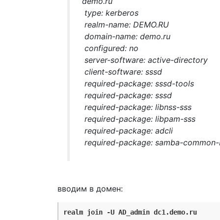
demo.ru
type: kerberos
realm-name: DEMO.RU
domain-name: demo.ru
configured: no
server-software: active-directory
client-software: sssd
required-package: sssd-tools
required-package: sssd
required-package: libnss-sss
required-package: libpam-sss
required-package: adcli
required-package: samba-common-
вводим в домен:
realm join -U AD_admin dc1.demo.ru