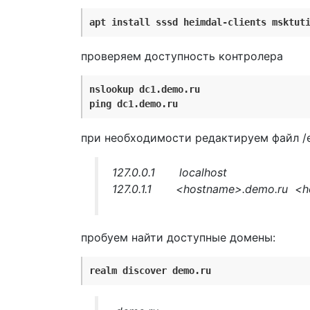
apt install sssd heimdal-clients msktut
проверяем доступность контролера
nslookup dc1.demo.ru
ping dc1.demo.ru
при необходимости редактируем файл /e
127.0.0.1 localhost
127.0.1.1 <hostname>.demo.ru <
пробуем найти доступные домены:
realm discover demo.ru