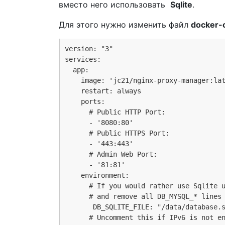
вместо него использовать
Sqlite
.
Для этого нужно изменить файл
docker-
version: "3"
services:
  app:
    image: 'jc21/nginx-proxy-manager:la
    restart: always
    ports:
      # Public HTTP Port:
      - '8080:80'
      # Public HTTPS Port:
      - '443:443'
      # Admin Web Port:
      - '81:81'
    environment:
      # If you would rather use Sqlite 
      # and remove all DB_MYSQL_* lines
       DB_SQLITE_FILE: "/data/database.
      # Uncomment this if IPv6 is not e