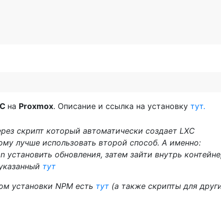
XC
на
Proxmox
. Опиcание и ссылка на установку
тут.
ерез скрипт который автоматически создает LXC
тому лучше использовать второй способ. А именно:
n установить обновления, затем зайти внутрь контейн
 указанный
тут
том установки NPM есть
тут
(а также скрипты для друг