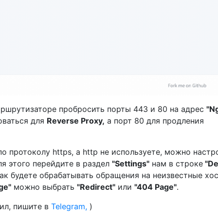
ршрутизаторе пробросить порты 443 и 80 на адрес
"N
оваться для
Reverse Proxy,
а порт 80 для продления
о протоколу https, а http не используете, можно настр
ля этого перейдите в раздел
"Settings"
нам в строке
"De
ак будете обрабатывать обращения на неизвестные хос
ge"
можно выбрать
"Redirect"
или
"404 Page"
.
тил, пишите в
Telegram,
)