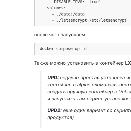
       DISABLE_IPV6: 'true'
    volumes:
      - ./data:/data
      - ./letsencrypt:/etc/letsencrypt
после чего запускаем
docker-compose up -d
Также можно установить в контейнер
L
UPD:
недавно простая установка ч
контейнер с alpine сломалась, поэ
создать вручную контейнер с Debia
и запустить там скрипт установки
UPD2:
еще один вариант со скрип
продуктов)