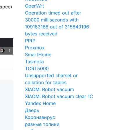
OpenWrt
дрес)
Operation timed out after
30000 milliseconds with
109183188 out of 315849196
bytes received
PPtP
Proxmox
SmartHome
Tasmota
TCRT5000
Unsupported charset or
collation for tables
XIAOMI Robot vacuum
XIAOMI Robot vacuum clear 1C
Yandex Home
Дверь
Коронавирус
разные топики