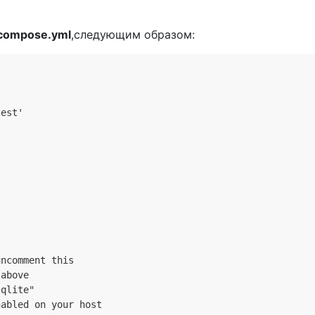
compose.yml
,следующим образом:
test'
uncomment this
 above
sqlite"
nabled on your host