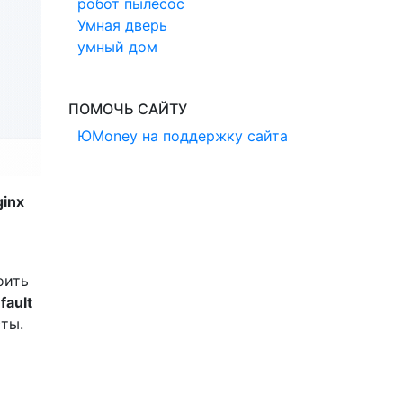
робот пылесос
Умная дверь
умный дом
ПОМОЧЬ САЙТУ
ЮMoney на поддержку сайта
ginx
оить
fault
ты.